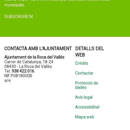
municipals.
SUBSCRIURE'M
CONTACTA AMB L'AJUNTAMENT
DETALLS DEL
WEB
Ajuntament de la Roca del Vallès
Carrer de Catalunya, 18-24
Crèdits
08430 - La Roca del Vallès
Tel.
938 422 016
Contactar
NIF P0818000B
a/e
Protecció de
dades
Avís legal
Accessibilitat
Mapa web