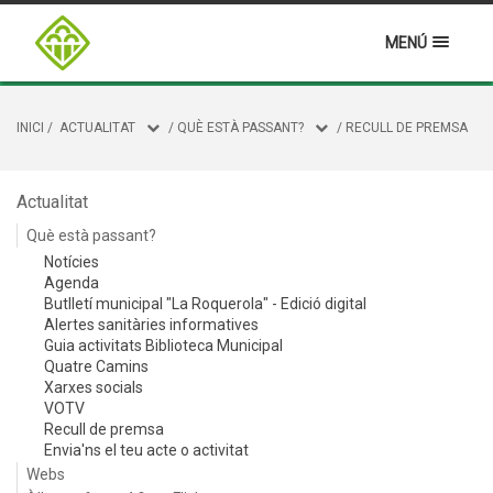
MENÚ
INICI
/
ACTUALITAT
/
QUÈ ESTÀ PASSANT?
/
RECULL DE PREMSA
Actualitat
Què està passant?
Notícies
Agenda
Butlletí municipal "La Roquerola" - Edició digital
Alertes sanitàries informatives
Guia activitats Biblioteca Municipal
Quatre Camins
Xarxes socials
VOTV
Recull de premsa
Envia'ns el teu acte o activitat
Webs