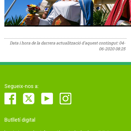
Data i hora de la darrera actualització d'aquest contingut:
04-
06-2020 08:25
Segueix-nos a:
Butlletí digital