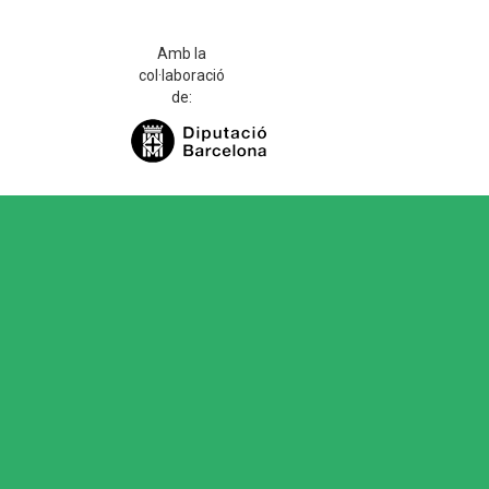
Amb la
col·laboració
de: