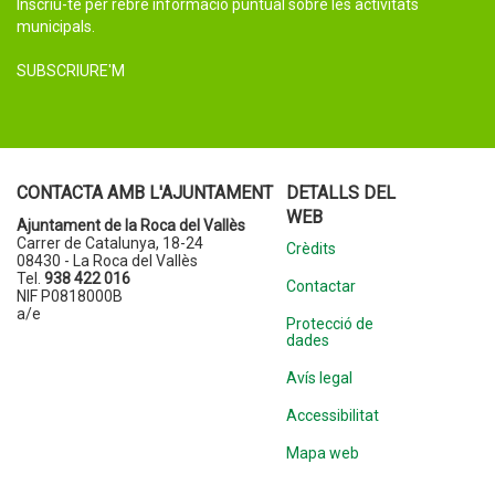
Inscriu-te per rebre informació puntual sobre les activitats
municipals.
SUBSCRIURE'M
CONTACTA AMB L'AJUNTAMENT
DETALLS DEL
WEB
Ajuntament de la Roca del Vallès
Carrer de Catalunya, 18-24
Crèdits
08430 - La Roca del Vallès
Tel.
938 422 016
Contactar
NIF P0818000B
a/e
Protecció de
dades
Avís legal
Accessibilitat
Mapa web