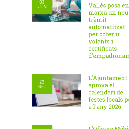
03.
Vallès posa en
JUN
marxa un nou
tràmit
automatitzat
per obtenir
volants i
certificats
d'empadrona
L'Ajuntament
22.
aprova el
SET
calendari de
festes locals p
a l'any 2026
L'Oficina Mòbi