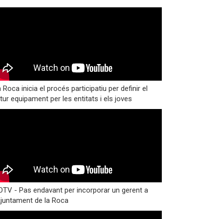
 Roca inicia el procés participatiu per definir el
tur equipament per les entitats i els joves
TV - Pas endavant per incorporar un gerent a
Ajuntament de la Roca