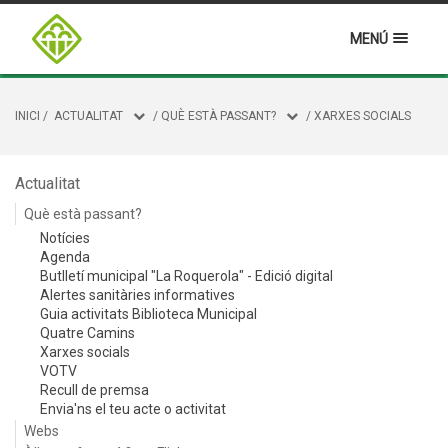
MENÚ
INICI
/
ACTUALITAT
/
QUÈ ESTÀ PASSANT?
/
XARXES SOCIALS
Actualitat
Què està passant?
Notícies
Agenda
Butlletí municipal "La Roquerola" - Edició digital
Alertes sanitàries informatives
Guia activitats Biblioteca Municipal
Quatre Camins
Xarxes socials
VOTV
Recull de premsa
Envia'ns el teu acte o activitat
Webs