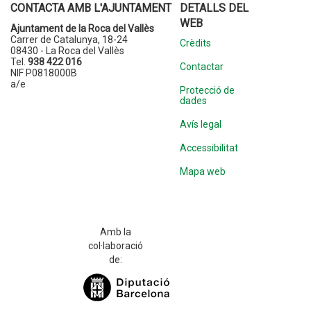
CONTACTA AMB L'AJUNTAMENT
DETALLS DEL
WEB
Ajuntament de la Roca del Vallès
Carrer de Catalunya, 18-24
Crèdits
08430 - La Roca del Vallès
Tel.
938 422 016
Contactar
NIF P0818000B
a/e
Protecció de
dades
Avís legal
Accessibilitat
Mapa web
Amb la
col·laboració
de: