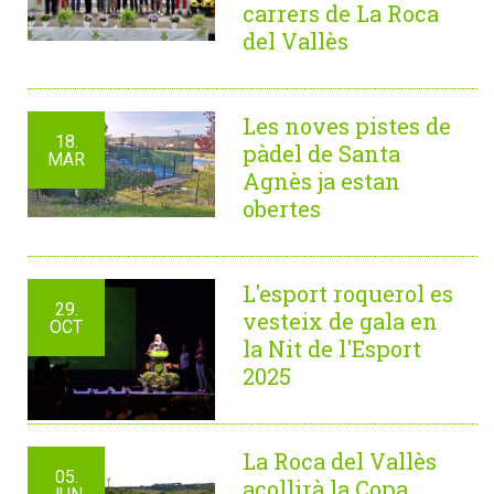
carrers de La Roca
del Vallès
Les noves pistes de
18.
pàdel de Santa
MAR
Agnès ja estan
obertes
L'esport roquerol es
29.
vesteix de gala en
OCT
la Nit de l'Esport
2025
La Roca del Vallès
05.
acollirà la Copa