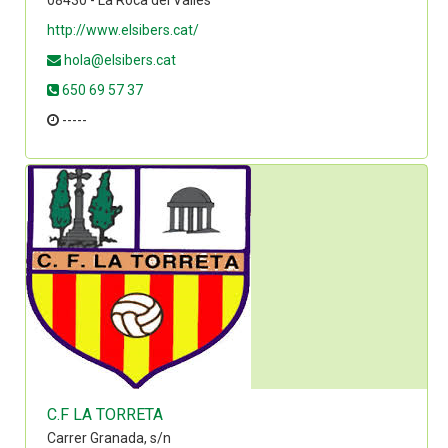
08430 - La Roca del Vallès
http://www.elsibers.cat/
hola@elsibers.cat
650 69 57 37
-----
C.F LA TORRETA
Carrer Granada, s/n