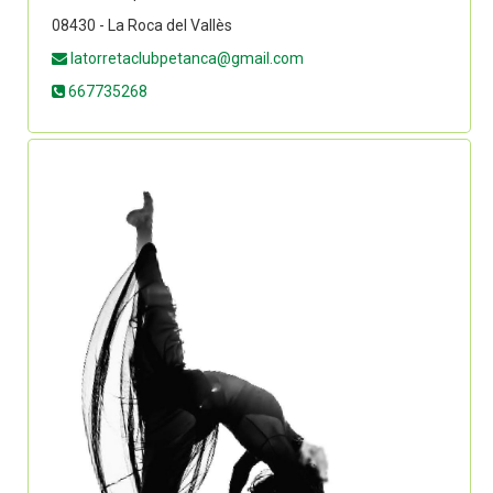
08430 - La Roca del Vallès
latorretaclubpetanca@gmail.com
667735268