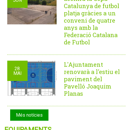
JUN
Catalunya de futbol
platja gràcies a un
conveni de quatre
anys amb la
Federació Catalana
de Futbol
L'Ajuntament
28.
renovarà a l'estiu el
MAI
paviment del
Pavelló Joaquim
Planas
Més notícies
EQUIPAMENTS