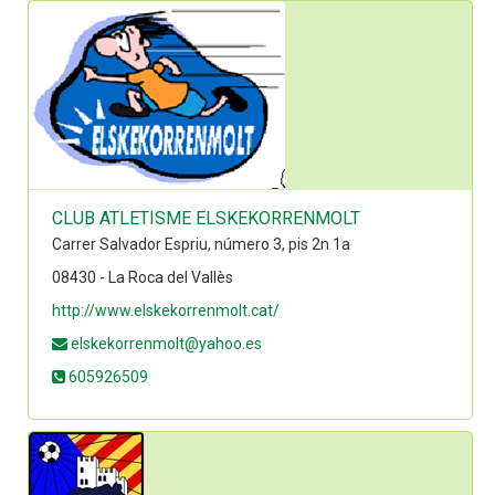
CLUB ATLETISME ELSKEKORRENMOLT
Carrer Salvador Espriu, número 3, pis 2n 1a
08430 - La Roca del Vallès
http://www.elskekorrenmolt.cat/
elskekorrenmolt@yahoo.es
605926509