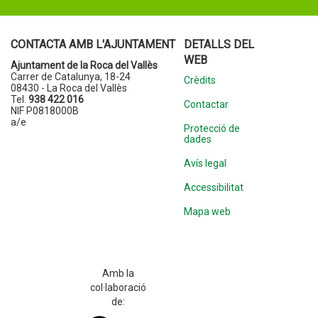
CONTACTA AMB L'AJUNTAMENT
DETALLS DEL
WEB
Ajuntament de la Roca del Vallès
Carrer de Catalunya, 18-24
Crèdits
08430 - La Roca del Vallès
Tel.
938 422 016
Contactar
NIF P0818000B
a/e
Protecció de
dades
Avís legal
Accessibilitat
Mapa web
Amb la
col·laboració
de: