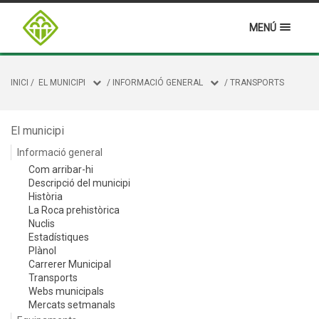
MENÚ
INICI
/
EL MUNICIPI
/
INFORMACIÓ GENERAL
/
TRANSPORTS
El municipi
Informació general
Com arribar-hi
Descripció del municipi
Història
La Roca prehistòrica
Nuclis
Estadístiques
Plànol
Carrerer Municipal
Transports
Webs municipals
Mercats setmanals