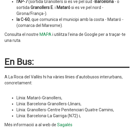
l'AP-7
(sortida Granollers si es ve pel sud -
Barcelona
- o
sortida
Granollers
E
. i
Mataró
si es ve pel nord -
Girona/França-).
la C-60
, que comunica el municipi amb la costa - Mataró -
(comarca del Maresme).
Consulta el nostre
MAPA
i utilitza l'eina de Google per a traçar-te
una ruta.
En Bus:
A La Roca del Vallès hi ha vàries línies d'autobusos interurbans,
concretament:
Línia: Mataró-Granollers,
Línia: Barcelona-Granollers-Llinars,
Línia: Granollers-Centre Penitenciari Quatre Camins,
Línia: Barcelona-La Garriga (N72) i,
Més informació a al web de
Sagalés