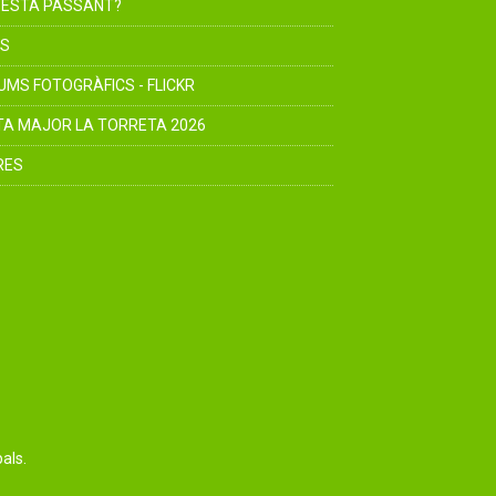
 ESTÀ PASSANT?
S
UMS FOTOGRÀFICS - FLICKR
TA MAJOR LA TORRETA 2026
RES
als.