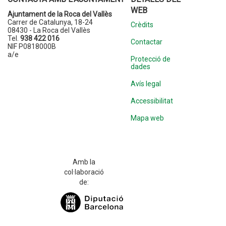
WEB
Ajuntament de la Roca del Vallès
Carrer de Catalunya, 18-24
Crèdits
08430 - La Roca del Vallès
Tel.
938 422 016
Contactar
NIF P0818000B
a/e
Protecció de
dades
Avís legal
Accessibilitat
Mapa web
Amb la
col·laboració
de: