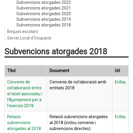
Subvencions atorgades 2022
Subvencions atorgades 2021
Subvencions atorgades 2020
Subvencions atorgades 2019
Subvencions atorgades 2018
Beques escolars
Servei Local d'Ocupació
Subvencions atorgades 2018
Títol
Document
Url
Convenis de
Convenis de col·laboració amb
Enllaç
col·laboració entre
entitats 2018
el teixit associatiu i
l'Ajuntament per a
l'exercici 2018
Relació
Relació subvencions atorgades
Enllaç
subvencions
al 2018 (inclou convenis i
atorgades al 2018
subvencions directes)