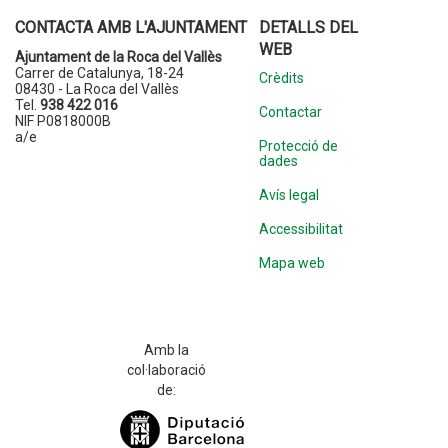
CONTACTA AMB L'AJUNTAMENT
DETALLS DEL
WEB
Ajuntament de la Roca del Vallès
Carrer de Catalunya, 18-24
Crèdits
08430 - La Roca del Vallès
Tel.
938 422 016
Contactar
NIF P0818000B
a/e
Protecció de
dades
Avís legal
Accessibilitat
Mapa web
Amb la
col·laboració
de: