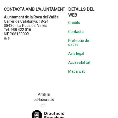
CONTACTA AMB L'AJUNTAMENT
DETALLS DEL
WEB
Ajuntament de la Roca del Vallès
Carrer de Catalunya, 18-24
Crèdits
08430 - La Roca del Vallès
Tel.
938 422 016
Contactar
NIF P0818000B
a/e
Protecció de
dades
Avís legal
Accessibilitat
Mapa web
Amb la
col·laboració
de: