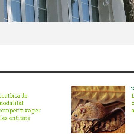
13 d
ocatòria de
L
modalitat
competitiva per
les entitats