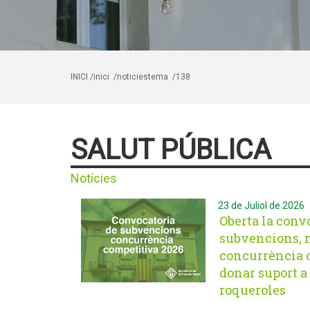
INICI
/inici
/noticiestema
/138
SALUT PÚBLICA
Notícies
23 de Juliol de 2026
Oberta la conv
subvencions, 
concurrència 
donar suport a 
roqueroles