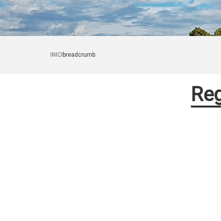
INICI
breadcrumb
Reg