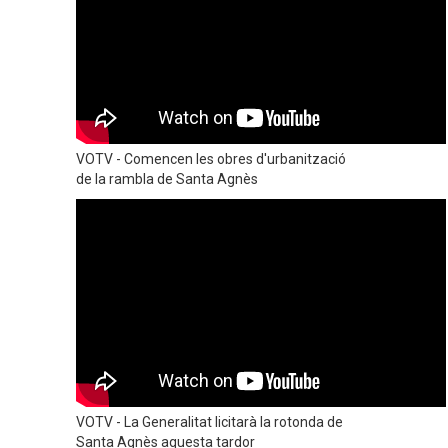
VOTV - Comencen les obres d'urbanització
de la rambla de Santa Agnès
VOTV - La Generalitat licitarà la rotonda de
Santa Agnès aquesta tardor