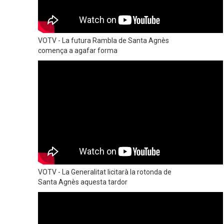
VOTV - La futura Rambla de Santa Agnès
comença a agafar forma
VOTV - La Generalitat licitarà la rotonda de
Santa Agnès aquesta tardor