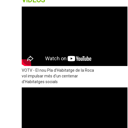
VÍDEOS
VOTV - El nou Pla d'Habitatge de la Roca
vol impulsar més d'un centenar
d'Habitatges socials