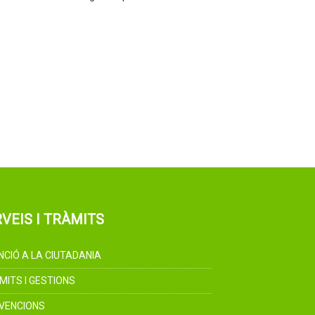
VEIS I TRÀMITS
NCIÓ A LA CIUTADANIA
MITS I GESTIONS
VENCIONS