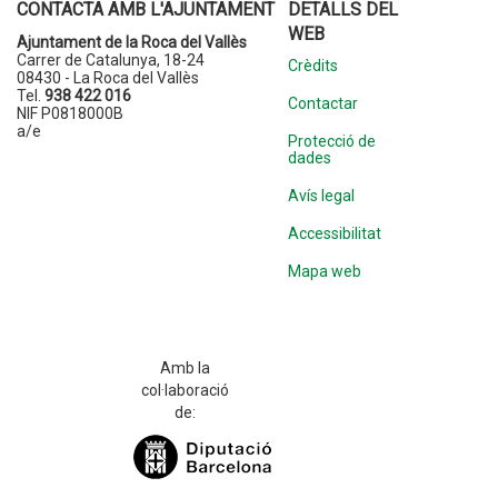
CONTACTA AMB L'AJUNTAMENT
DETALLS DEL
WEB
Ajuntament de la Roca del Vallès
Carrer de Catalunya, 18-24
Crèdits
08430 - La Roca del Vallès
Tel.
938 422 016
Contactar
NIF P0818000B
a/e
Protecció de
dades
Avís legal
Accessibilitat
Mapa web
Amb la
col·laboració
de: