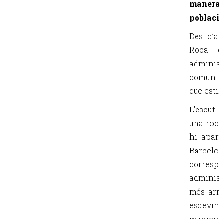
manera 
poblaci
Des d’
Roca 
admini
comunic
que esti
L’escut
una roca
hi apar
Barce
corresp
adminis
més arr
esdevi
munici