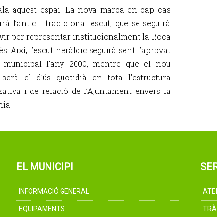
la aquest espai. La nova marca en cap cas
irà l’antic i tradicional escut, que se seguirà
rvir per representar institucionalment la Roca
ès. Així, l’escut heràldic seguirà sent l’aprovat
e municipal l’any 2000, mentre que el nou
 serà el d’ús quotidià en tota l’estructura
zativa i de relació de l’Ajuntament envers la
nia.
EL MUNICIPI
SER
INFORMACIÓ GENERAL
ATE
EQUIPAMENTS
TRÀ