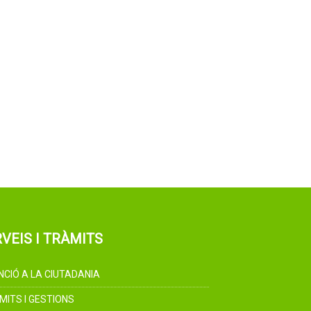
VEIS I TRÀMITS
NCIÓ A LA CIUTADANIA
MITS I GESTIONS