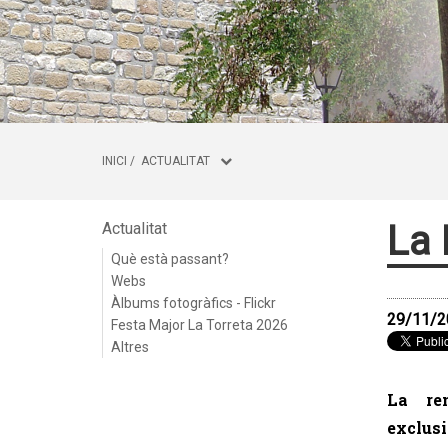
INICI
/
ACTUALITAT
La 
Actualitat
Què està passant?
Webs
Àlbums fotogràfics - Flickr
29/11/2
Festa Major La Torreta 2026
Altres
La re
exclus