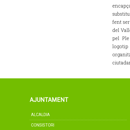
encapça
substitu
fent se
del Vall
pel Pl
logotip
organit
ciutada
AJUNTAMENT
ALCALDIA
CONSISTORI