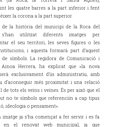
nt les quatre barres a la part inferior i fent
ixer la corona a la part superior.
g de la història del municipi de la Roca del
 s’han utilitzat diferents imatges per
ntar el seu territori, les seves figures o les
nstitucions, i aquesta formarà part d’aquest
 de símbols. La regidora de Comunicació i
, Ainoa Herrera, ha explicat que «la nova
erà exclusivament d’ús administratiu, amb
tiu d’aconseguir més proximitat i una relació
l de tots els veïns i veïnes. És per això que el
ut no te símbols que referenciïn a cap tipus
gió, ideologia o pensament».
 imatge ja s’ha començat a fer servir i es fa
t en el renovat web municipal, ja que