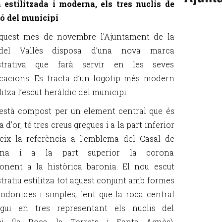
estilitzada i moderna, els tres nuclis de
ó del municipi
aquest mes de novembre l’Ajuntament de la
del Vallès disposa d’una nova marca
strativa que farà servir en les seves
acions. Es tracta d’un logotip més modern
litza l’escut heràldic del municipi.
 està compost per un element central que és
 d’or, té tres creus gregues i a la part inferior
eix la referència a l’emblema del Casal de
lona i a la part superior la corona
onent a la històrica baronia. El nou escut
tratiu estilitza tot aquest conjunt amb formes
odonides i simples, fent que la roca central
ngui en tres representant els nuclis del
pi (la Roca, la Torreta i Santa Agnès),