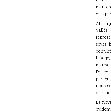
manteni
desaparè
Al llar
Vallès
represe
seves i
conjunt
Imatge
marca s
l’objec
per igua
nou esc
de reli
La nova
eviden