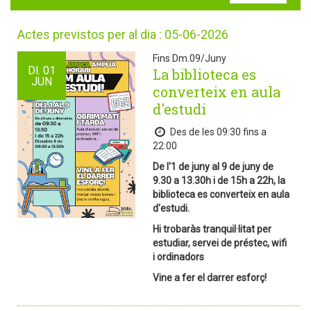
Actes previstos per al dia : 05-06-2026
Fins Dm.09/Juny
Dl.
01
La biblioteca es
JUN
converteix en aula
d'estudi
Des de les 09:30 fins a
22:00
De l'1 de juny al 9 de juny de
9.30 a 13.30h i de 15h a 22h, la
biblioteca es converteix en aula
d'estudi.
Hi trobaràs tranquil·litat per
estudiar, servei de préstec, wifi
i ordinadors
Vine a fer el darrer esforç!