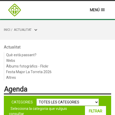
MENÚ
INICI
/
ACTUALITAT
Actualitat
Què està passant?
Webs
Àlbums fotogràfics - Flickr
Festa Major La Torreta 2026
Altres
Agenda
CATEGORIES
Selecciona la categoria que vulguis
consultar