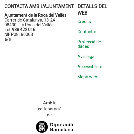
CONTACTA AMB L'AJUNTAMENT
DETALLS DEL
WEB
Ajuntament de la Roca del Vallès
Carrer de Catalunya, 18-24
Crèdits
08430 - La Roca del Vallès
Tel.
938 422 016
Contactar
NIF P0818000B
a/e
Protecció de
dades
Avís legal
Accessibilitat
Mapa web
Amb la
col·laboració
de: