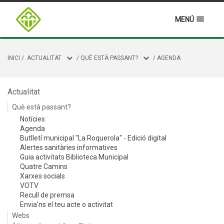
MENÚ
INICI
/
ACTUALITAT
/
QUÈ ESTÀ PASSANT?
/
AGENDA
Actualitat
Què està passant?
Notícies
Agenda
Butlletí municipal "La Roquerola" - Edició digital
Alertes sanitàries informatives
Guia activitats Biblioteca Municipal
Quatre Camins
Xarxes socials
VOTV
Recull de premsa
Envia'ns el teu acte o activitat
Webs