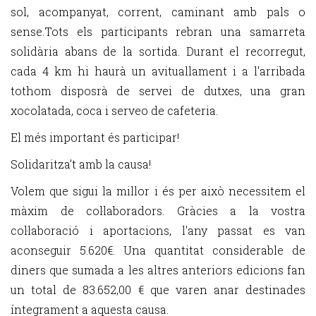
sol, acompanyat, corrent, caminant amb pals o
sense.Tots els participants rebran una samarreta
solidària abans de la sortida. Durant el recorregut,
cada 4 km hi haurà un avituallament i a l'arribada
tothom disposrà de servei de dutxes, una gran
xocolatada, coca i serveo de cafeteria.
El més important és participar!
Solidaritza’t amb la causa!
Volem que sigui la millor i és per això necessitem el
màxim de col·laboradors. Gràcies a la vostra
col·laboració i aportacions, l'any passat es van
aconseguir 5.620€. Una quantitat considerable de
diners que sumada a les altres anteriors edicions fan
un total de 83.652,00 € que varen anar destinades
íntegrament a aquesta causa.