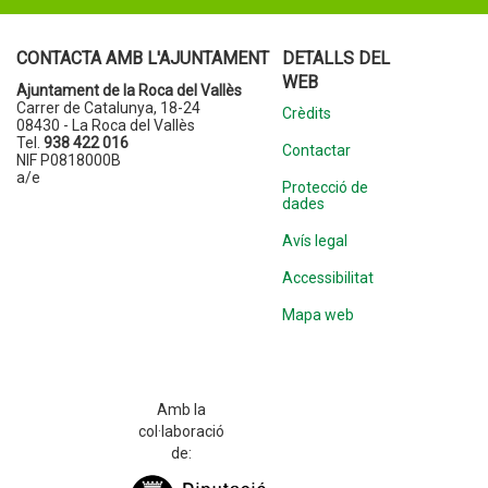
CONTACTA AMB L'AJUNTAMENT
DETALLS DEL
WEB
Ajuntament de la Roca del Vallès
Carrer de Catalunya, 18-24
Crèdits
08430 - La Roca del Vallès
Tel.
938 422 016
Contactar
NIF P0818000B
a/e
Protecció de
dades
Avís legal
Accessibilitat
Mapa web
Amb la
col·laboració
de: