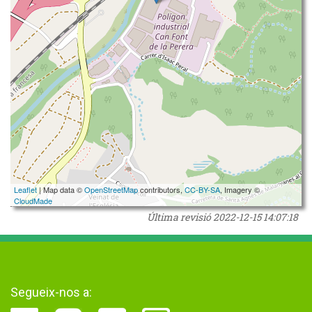
Leaflet
| Map data ©
OpenStreetMap
contributors,
CC-BY-SA
, Imagery ©
CloudMade
Última revisió
2022-12-15 14:07:18
Segueix-nos a: