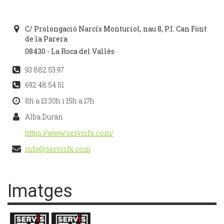
C/ Prolongació Narcís Monturiol, nau 8, P.I. Can Font
de la Parera
08430 - La Roca del Vallès
93 882 53 97
692 48 54 51
8h a 13:30h i 15h a 17h
Alba Durán
https://www.servisfx.com/
info@servisfx.com
Imatges