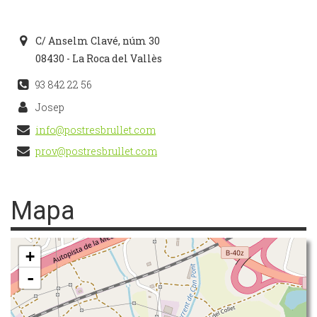
C/ Anselm Clavé, núm 30
08430 - La Roca del Vallès
93 842 22 56
Josep
info@postresbrullet.com
prov@postresbrullet.com
Mapa
+
-