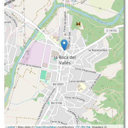
Leaflet
| Map data ©
OpenStreetMap
contributors,
CC-BY-SA
, Imagery ©