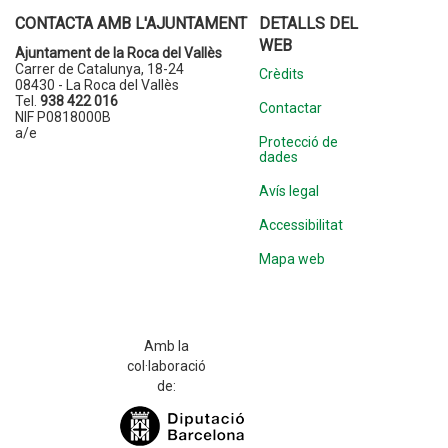
CONTACTA AMB L'AJUNTAMENT
DETALLS DEL
WEB
Ajuntament de la Roca del Vallès
Carrer de Catalunya, 18-24
Crèdits
08430 - La Roca del Vallès
Tel.
938 422 016
Contactar
NIF P0818000B
a/e
Protecció de
dades
Avís legal
Accessibilitat
Mapa web
Amb la
col·laboració
de: