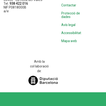
Tel.
938 422 016
Contactar
NIF P0818000B
a/e
Protecció de
dades
Avís legal
Accessibilitat
Mapa web
Amb la
col·laboració
de: