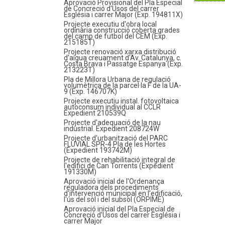
Aprovació Provisional del Pla Especial
de Concreció d'Usos del carrer
Església i carrer Major (Exp. 194811X)
Projecte executiu d'obra local
ordinària construcció coberta grades
del camp de futbol del CEM (Exp.
215185T)
Projecte renovació xarxa distribució
d'aigua creuament d'Av. Catalunya, c.
Costa Brava i Passatge Espanya (Exp.
213223T)
Pla de Millora Urbana de regulació
volumètrica de la parcel·la F de la UA-
9 (Exp. 146707K)
Projecte executiu instal. fotovoltaica
autoconsum individual al CCLR
Expedient 210539Q
Projecte d'adequació de la nau
industrial. Expedient 208724W
Projecte d'urbanització del PARC
FLUVIAL SPR-4 Pla de les Hortes
(Expedient 193742M)
Projecte de rehabilitació integral de
l'edifici de Can Torrents (Expedient
191330M)
Aprovació inicial de l'Ordenança
reguladora dels procediments
d'intervenció municipal en l'edificació,
l'ús del sòl i del subsol (ORPIME)
Aprovació inicial del Pla Especial de
Concreció d'Usos del carrer Església i
carrer Major