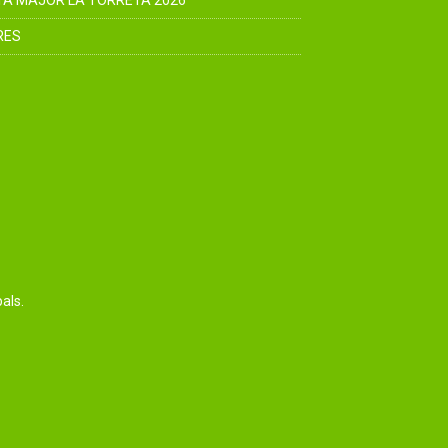
TA MAJOR LA TORRETA 2026
RES
als.