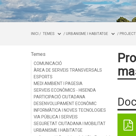
INICI
/
TEMES
/
URBANISME I HABITATGE
/
PROJECTE
Pro
Temes
COMUNICACIÓ
mas
ÀREA DE SERVEIS TRANSVERSALS
ESPORTS
MEDI AMBIENT I PAGESIA
SERVEIS ECONÒMICS - HISENDA
PARTICIPACIÓ CIUTADANA
Doc
DESENVOLUPAMENT ECONÒMIC
INFORMÀTICA I NOVES TECNOLOGIES
VIA PÚBLICA I SERVEIS
SEGURETAT CIUTADANA I MOBILITAT
URBANISME I HABITATGE