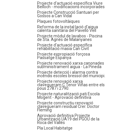
Projecte d'actuació específica Viure
Belloch - modificacions incorporades
Projecte Construcció Santuari per
Gossos a Can Vidal
Plaques fotovoltàiques
Reforma de la instal·lació d'aigua
calenta sanitària del Pavelló Vell
Projecte mòdul de lavabos - Piscina
de Sta. Agnès de Malanyanes
Projecte d'actuació específica
rehabilitació masia Can Civit
Projecte expropiació forçosa
Passatge Espanya
Projecte renovació xarxa canonades
subministrament aigua - La Pineda
Projecte detecció i alarma contra
incendis escoles bressol del municipi.
Projecte renovació xarxa
clavegueram C.Tenor Viñas entre els
pous 2787 i 2790.
Projecte naturalització pati Escola
Mogent - Aprovació definitiva
Projecte constructiu renovació
clavegueram residual Crer. Doctor
Fleming
Aprovació definitiva Projecte
Urbanització UA19 del PGOU de la
Roca del Vallès
Pla Local Habitatge