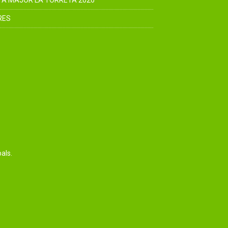
TA MAJOR LA TORRETA 2026
RES
als.