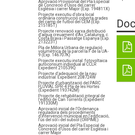
Aprovació Provisional del Pla Especial
de Concreció d'Usos del carrer
Església i carrer Major (Exp. 194811X)
Projecte executiu d'obra local
ordinària construcció coberta grades
Doc
del camp de futbol del CEM (Exp.
215185T)
Projecte renovació xarxa distribució
d'aigua creuament d'Av. Catalunya, c.
Costa Brava i Passatge Espanya (Exp.
213223T)
Pla de Millora Urbana de regulació
volumètrica de la parcel·la F de la UA-
9 (Exp. 146707K)
Projecte executiu instal. fotovoltaica
autoconsum individual al CCLR
Expedient 210539Q
Projecte d'adequació de la nau
industrial. Expedient 208724W
Projecte d'urbanització del PARC
FLUVIAL SPR-4 Pla de les Hortes
(Expedient 193742M)
Projecte de rehabilitació integral de
l'edifici de Can Torrents (Expedient
191330M)
Aprovació inicial de l'Ordenança
reguladora dels procediments
d'intervenció municipal en l'edificació,
l'ús del sòl i del subsol (ORPIME)
Aprovació inicial del Pla Especial de
Concreció d'Usos del carrer Església i
carrer Major