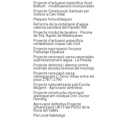
Projecte d'actuació específica Viure
Belloch - modificacions incorporades
Projecte Construcció Santuari per
Gossos a Can Vidal
Plaques fotovoltàiques
Reforma de la instal·lació d'aigua
calenta sanitària del Pavelló Vell
Projecte mòdul de lavabos - Piscina
de Sta. Agnès de Malanyanes
Projecte d'actuació específica
rehabilitació masia Can Civit
Projecte expropiació forçosa
Passatge Espanya
Projecte renovació xarxa canonades
subministrament aigua - La Pineda
Projecte detecció i alarma contra
incendis escoles bressol del municipi.
Projecte renovació xarxa
clavegueram C.Tenor Viñas entre els
pous 2787 i 2790.
Projecte naturalització pati Escola
Mogent - Aprovació definitiva
Projecte constructiu renovació
clavegueram residual Crer. Doctor
Fleming
Aprovació definitiva Projecte
Urbanització UA19 del PGOU de la
Roca del Vallès
Pla Local Habitatge