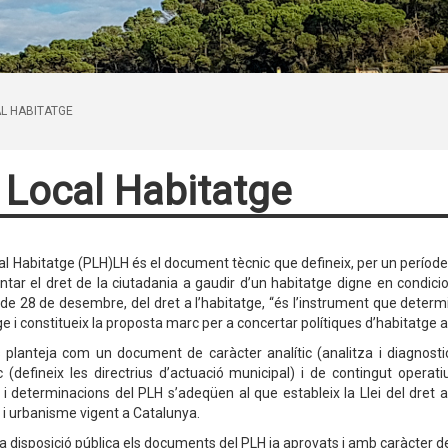
L HABITATGE
 Local Habitatge
cal Habitatge (PLH)LH és el document tècnic que defineix, per un període
tar el dret de la ciutadania a gaudir d’un habitatge digne en condicio
de 28 de desembre, del dret a l’habitatge, “és l’instrument que determ
ge i constitueix la proposta marc per a concertar polítiques d’habitatge a
 planteja com un document de caràcter analític (analitza i diagnosti
c (defineix les directrius d’actuació municipal) i de contingut opera
 i determinacions del PLH s’adeqüen al que estableix la Llei del dret a 
 i urbanisme vigent a Catalunya.
a disposició pública els documents del PLH ja aprovats i amb caràcter def