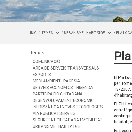
INICI
/
TEMES
/
URBANISME I HABITATGE
/
PLA LOCA
Pla
Temes
COMUNICACIÓ
ÀREA DE SERVEIS TRANSVERSALS
ESPORTS
El Pla Lo
MEDI AMBIENT I PAGESIA
per fomen
SERVEIS ECONÒMICS - HISENDA
18/2007, 
PARTICIPACIÓ CIUTADANA
d’habitat
DESENVOLUPAMENT ECONÒMIC
El PLH es
INFORMÀTICA I NOVES TECNOLOGIES
estratègi
VIA PÚBLICA I SERVEIS
contingut
SEGURETAT CIUTADANA I MOBILITAT
habitatge
URBANISME I HABITATGE
Es posen 