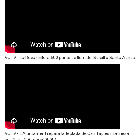
VOTV - La Roca millora 500 punts de llum del Soleill a Santa Agnès
VOTV - L'Ajuntament repara la teulada de Can Tàpies malmesa
pel Gloria (28 febrer 2020)