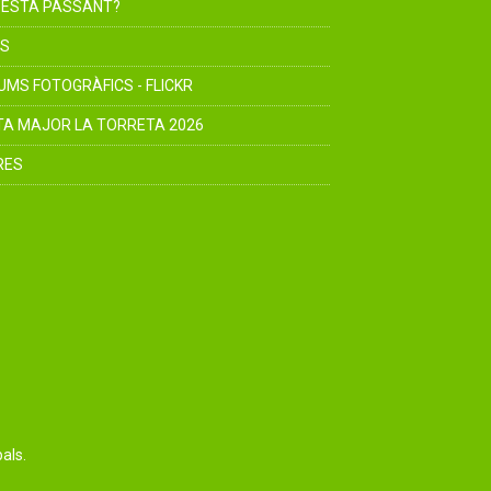
 ESTÀ PASSANT?
S
UMS FOTOGRÀFICS - FLICKR
TA MAJOR LA TORRETA 2026
RES
als.