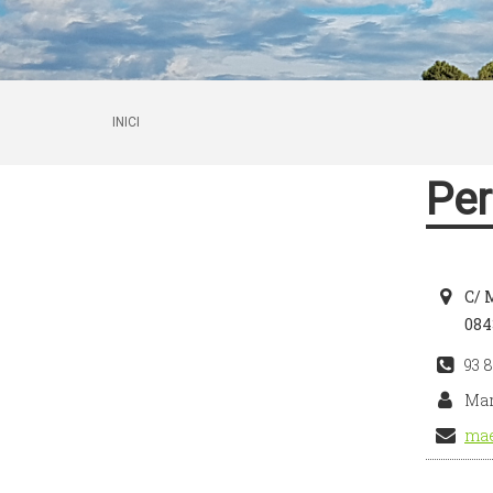
INICI
Per
C/ 
084
93 
Mar
mae