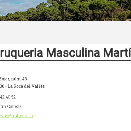
ruqueria Masculina Mart
Major, núm 48
30 - La Roca del Vallès
842 40 52
tin Cabeza
vas@hotmail.es