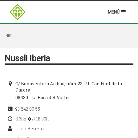
MENÚ
INICI
Nussli Iberia
C/ Bonaventura Aribau, núm 23, P.I. Can Font de la
Parera
08430 - La Roca del Vallès
93 842 00 55
8:30h �?? 18:30h
Lluís Herrero