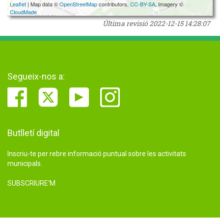
Leaflet
| Map data ©
OpenStreetMap
contributors,
CC-BY-SA
, Imagery ©
CloudMade
Última revisió
2022-12-15 14:28:07
Segueix-nos a:
Butlletí digital
Inscriu-te per rebre informació puntual sobre les activitats
municipals.
SUBSCRIURE'M