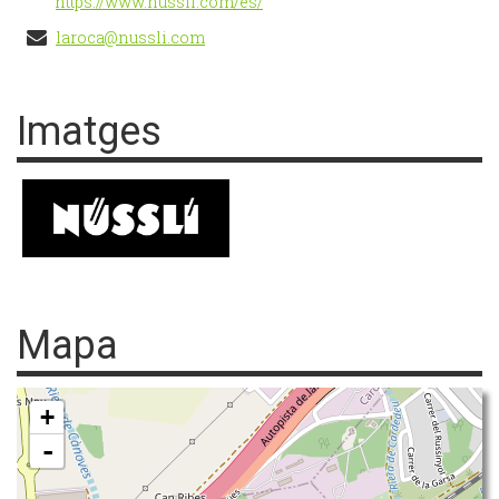
https://www.nussli.com/es/
laroca@nussli.com
Imatges
Mapa
+
-