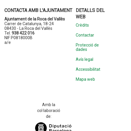
CONTACTA AMB L'AJUNTAMENT
DETALLS DEL
WEB
Ajuntament de la Roca del Vallès
Carrer de Catalunya, 18-24
Crèdits
08430 - La Roca del Vallès
Tel.
938 422 016
Contactar
NIF P0818000B
a/e
Protecció de
dades
Avís legal
Accessibilitat
Mapa web
Amb la
col·laboració
de: