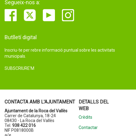
Segueix-nos a:
Butlletí digital
Inscriu-te per rebre informació puntual sobre les activitats
municipals.
SUBSCRIURE'M
CONTACTA AMB L'AJUNTAMENT
DETALLS DEL
WEB
Ajuntament de la Roca del Vallès
Carrer de Catalunya, 18-24
Crèdits
08430 - La Roca del Vallès
Tel.
938 422 016
Contactar
NIF P0818000B
a/e