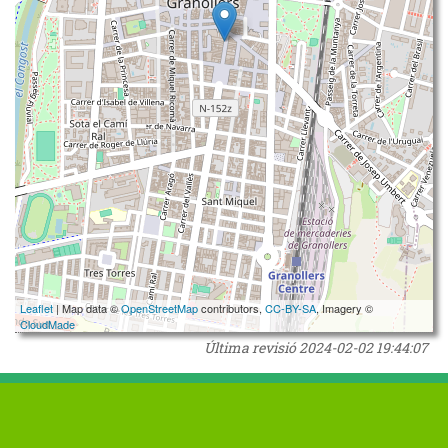
Leaflet
| Map data ©
OpenStreetMap
contributors,
CC-BY-SA
, Imagery ©
CloudMade
Última revisió
2024-02-02 19:44:07