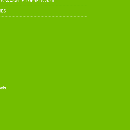
TA MAJOR LA TORRETA 2026
RES
als.