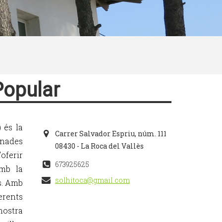
Popular
 és la
Carrer Salvador Espriu, núm. 111
onades
08430 - La Roca del Vallès
’oferir
673925625
amb la
solhitoca@gmail.com
cs. Amb
erents
nostra