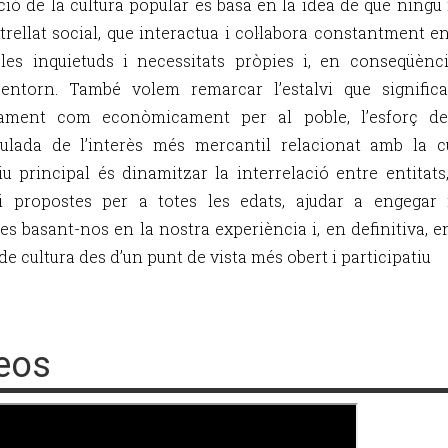
ió de la cultura popular es basa en la idea de que ningú 
trellat social, que interactua i col·labora constantment en
les inquietuds i necessitats pròpies i, en conseqüènci
entorn. També volem remarcar l’estalvi que significa
icament com econòmicament per al poble, l’esforç d
ulada de l’interès més mercantil relacionat amb la cu
tiu principal és dinamitzar la interrelació entre entitats,
i propostes per a totes les edats, ajudar a engegar
es basant-nos en la nostra experiència i, en definitiva, e
 de cultura des d’un punt de vista més obert i participatiu
eos