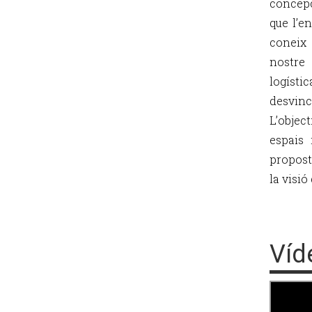
concepc
que l’en
coneix 
nostre 
logíst
desvinc
L’objec
espais 
propost
la visió
Víd