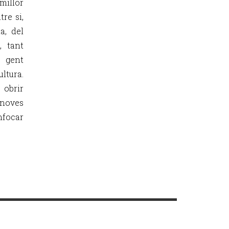
millor
tre si,
a, del
, tant
e gent
ltura.
 obrir
 noves
nfocar