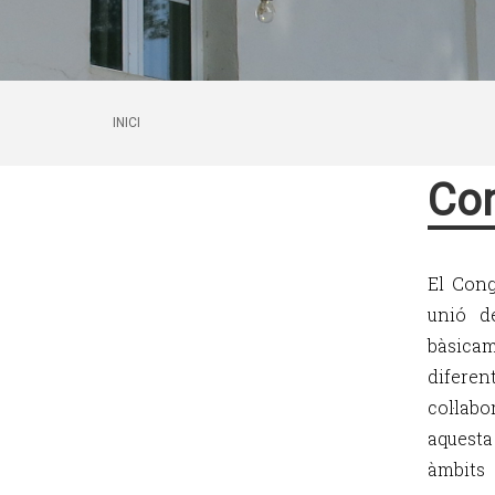
INICI
Con
El Cong
unió de
bàsicame
diferen
col·labo
aquesta
àmbits 