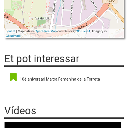
Leaflet
| Map data ©
OpenStreetMap
contributors,
CC-BY-SA
, Imagery ©
CloudMade
Et pot interessar
10è aniversari Marxa Femenina de la Torreta
Vídeos