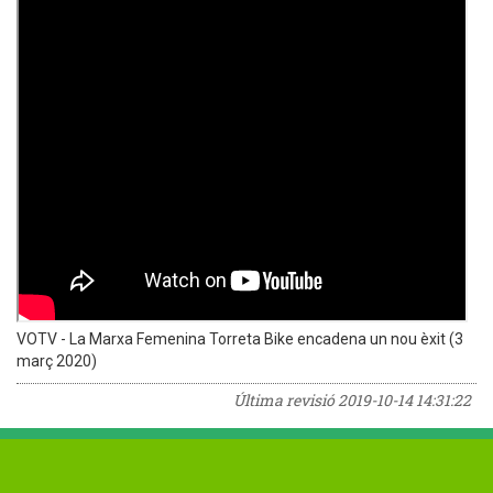
VOTV - La Marxa Femenina Torreta Bike encadena un nou èxit (3
març 2020)
Última revisió
2019-10-14 14:31:22