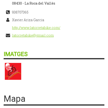
08430 - La Roca del Vallès
938707365
Xavier Ariza Garcia
http://www.latorretabike.com/
latorretabike@gmail.com
IMATGES
Mapa