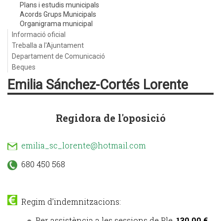
Plans i estudis municipals
Acords Grups Municipals
Organigrama municipal
Informació oficial
Treballa a l'Ajuntament
Departament de Comunicació
Beques
Emilia Sánchez-Cortés Lorente
Regidora de l'oposició
emilia_sc_lorente@hotmail.com
680 450 568
Regim d’indemnitzacions:
Per assistència a les sessions de Ple,
130,00 €