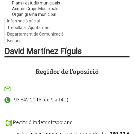
Plans i estudis municipals
Acords Grups Municipals
Organigrama municipal
Informació oficial
Treballa a l'Ajuntament
Departament de Comunicació
Beques
David Martínez Fíguls
Regidor de l'oposició
93 842 20 16 (de 9 a 14h)
Regim d’indemnitzacions:
Per assistència a les sessions de Ple,
130,00 €