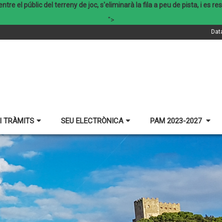
re el públic del terreny de joc, s'eliminarà la fila a peu de pista, i es 
">
Dat
I TRÀMITS
SEU ELECTRÒNICA
PAM 2023-2027