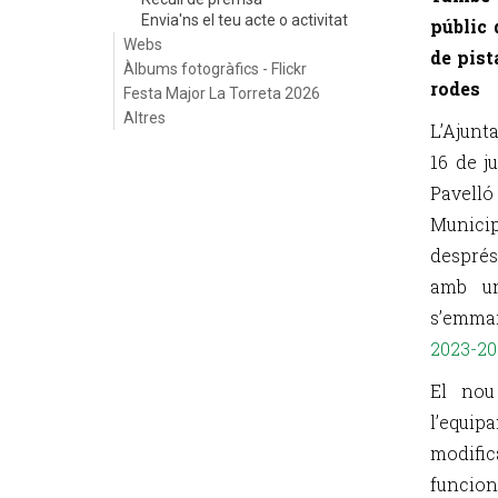
Envia'ns el teu acte o activitat
públic 
Webs
de pist
Àlbums fotogràfics - Flickr
rodes
Festa Major La Torreta 2026
Altres
L’Ajunt
16 de j
Pavelló
Municip
després
amb un
s’emma
2023-20
El nou
l’equ
modif
funcion