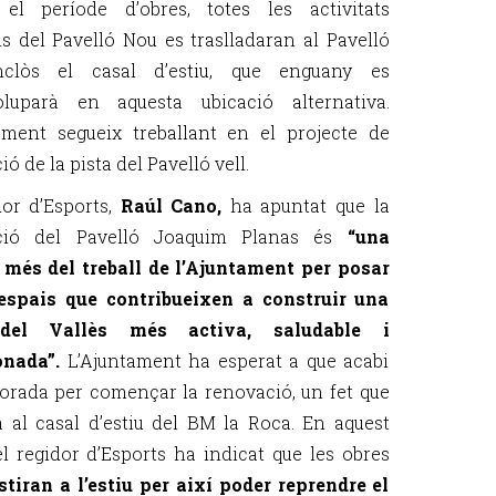
 el període d’obres, totes les activitats
ls del Pavelló Nou es traslladaran al Pavelló
inclòs el casal d’estiu, que enguany es
oluparà en aquesta ubicació alternativa.
ament segueix treballant en el projecte de
ó de la pista del Pavelló vell.
dor d’Esports,
Raúl Cano,
ha apuntat que la
ció del Pavelló Joaquim Planas és
“una
més del treball de l’Ajuntament per posar
 espais que contribueixen a construir una
del Vallès més activa, saludable i
onada”.
L’Ajuntament ha esperat a que acabi
orada per començar la renovació, un fet que
à al casal d’estiu del BM la Roca. En aquest
 el regidor d’Esports ha indicat que les obres
estiran a l’estiu per així poder reprendre el