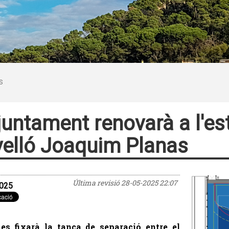
S
juntament renovarà a l'es
elló Joaquim Planas
Última revisió
28-05-2025 22:07
025
es fixarà la tanca de separació entre el