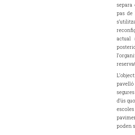
separa 
pas de 
s’util
reconfi
actual 
posteri
l’organ
reservat
L’objec
pavell
segures
d’ús quo
escole
pavimen
poden su