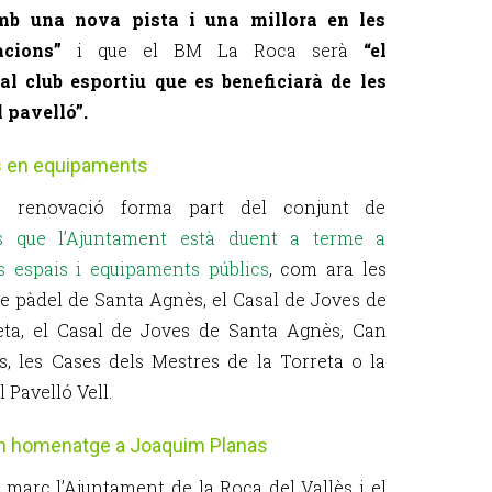
mb una nova pista i una millora en les
lacions”
i que el BM La Roca serà
“el
al club esportiu que es beneficiarà de les
l pavelló”.
s en equipaments
a renovació forma part del conjunt de
es que l’Ajuntament està duent a terme a
s espais i equipaments públics
, com ara les
de pàdel de Santa Agnès, el Casal de Joves de
eta, el Casal de Joves de Santa Agnès, Can
s, les Cases dels Mestres de la Torreta o la
l Pavelló Vell.
n homenatge a Joaquim Planas
e març l’Ajuntament de la Roca del Vallès i el