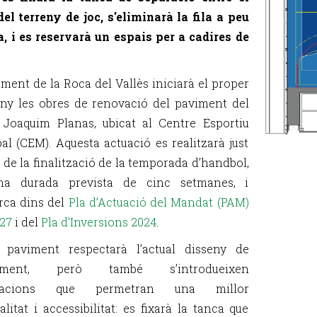
del terreny de joc, s'eliminarà la fila a peu
a, i es reservarà un espais per a cadires de
ament de la Roca del Vallès iniciarà el proper
uny les obres de renovació del paviment del
 Joaquim Planas, ubicat al Centre Esportiu
al (CEM). Aquesta actuació es realitzarà just
 de la finalització de la temporada d’handbol,
a durada prevista de cinc setmanes, i
rca dins del
Pla d’Actuació del Mandat (PAM)
27
i del
Pla d'Inversions 2024
.
 paviment respectarà l’actual disseny de
ipament, però també s’introdueixen
icacions que permetran una millor
alitat i accessibilitat: es fixarà la tanca que