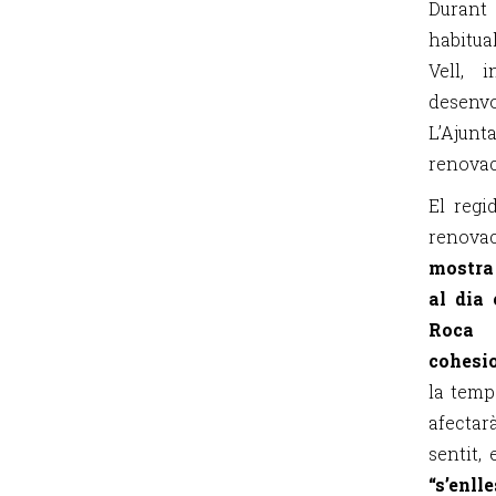
Durant
habitua
Vell, 
desenv
L’Ajunt
renovaci
El regi
renova
mostra 
al dia
Roca 
cohesi
la temp
afectar
sentit,
“s’enll