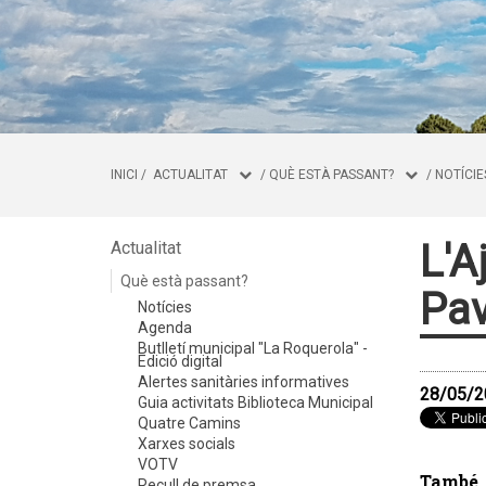
INICI
/
ACTUALITAT
/
QUÈ ESTÀ PASSANT?
/
NOTÍCIE
L'A
Actualitat
Què està passant?
Pav
Notícies
Agenda
Butlletí municipal "La Roquerola" -
Edició digital
Alertes sanitàries informatives
28/05/2
Guia activitats Biblioteca Municipal
Quatre Camins
Xarxes socials
VOTV
També 
Recull de premsa