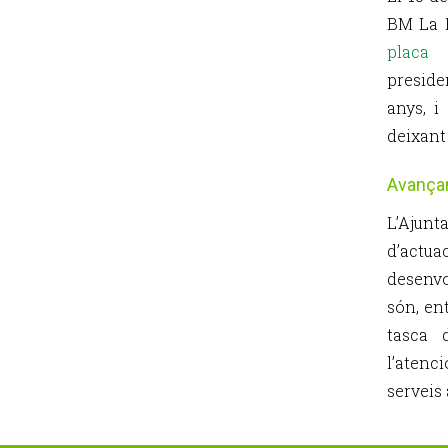
BM La 
placa 
preside
anys, i
deixant
Avançan
L’Ajunt
d’actu
desenvo
són, ent
tasca 
l’atenc
serveis 