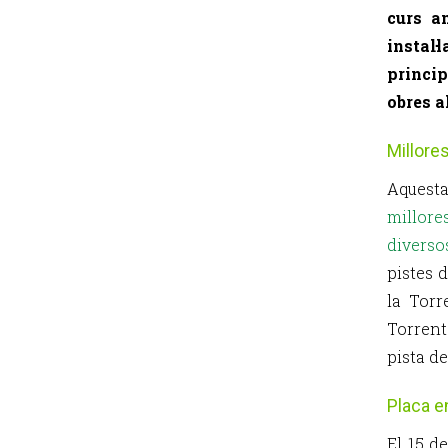
curs a
instal·
princip
obres a
Millore
Aquest
millor
diverso
pistes 
la Torr
Torrent
pista de
Placa e
El 15 d