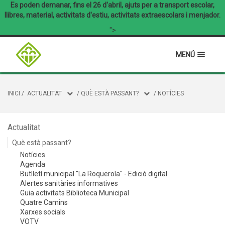
Es poden demanar, fins el 26 d'abril, ajuts per a transport escolar,
llibres, material, activitats d'estiu, activitats extraescolars i menjador.
">
MENÚ
INICI
/
ACTUALITAT
/
QUÈ ESTÀ PASSANT?
/
NOTÍCIES
Actualitat
Què està passant?
Notícies
Agenda
Butlletí municipal "La Roquerola" - Edició digital
Alertes sanitàries informatives
Guia activitats Biblioteca Municipal
Quatre Camins
Xarxes socials
VOTV