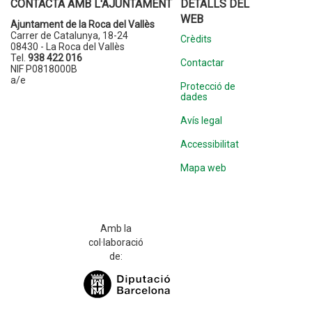
CONTACTA AMB L'AJUNTAMENT
DETALLS DEL
WEB
Ajuntament de la Roca del Vallès
Carrer de Catalunya, 18-24
Crèdits
08430 - La Roca del Vallès
Tel.
938 422 016
Contactar
NIF P0818000B
a/e
Protecció de
dades
Avís legal
Accessibilitat
Mapa web
Amb la
col·laboració
de: