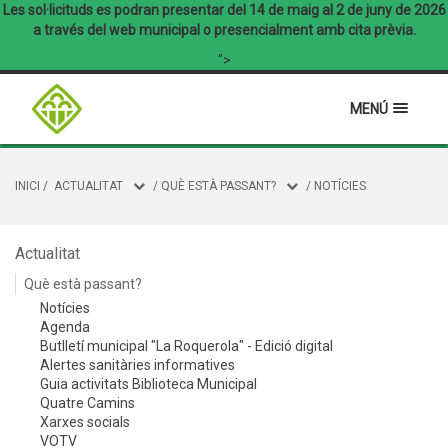
Les sol·licituds es podran presentar del 14 de maig al 2 de juny de 2026
a través del web municipal o presencialment amb cita prèvia.
">
MENÚ
INICI
/
ACTUALITAT
/
QUÈ ESTÀ PASSANT?
/
NOTÍCIES
Actualitat
Què està passant?
Notícies
Agenda
Butlletí municipal "La Roquerola" - Edició digital
Alertes sanitàries informatives
Guia activitats Biblioteca Municipal
Quatre Camins
Xarxes socials
VOTV