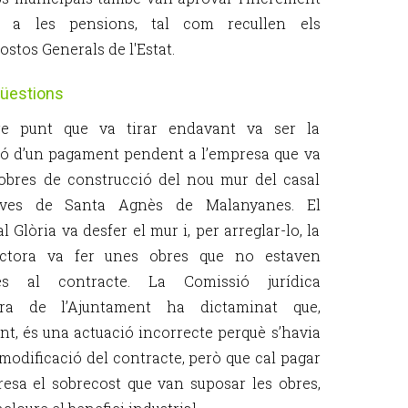
 a les pensions, tal com recullen els
ostos Generals de l'Estat.
qüestions
re punt que va tirar endavant va ser la
ió d’un pagament pendent a l’empresa que va
 obres de construcció del nou mur del casal
oves de Santa Agnès de Malanyanes. El
 Glòria va desfer el mur i, per arreglar-lo, la
uctora va fer unes obres que no estaven
tes al contracte. La Comissió jurídica
ora de l’Ajuntament ha dictaminat que,
nt, és una actuació incorrecte perquè s’havia
 modificació del contracte, però que cal pagar
resa el sobrecost que van suposar les obres,