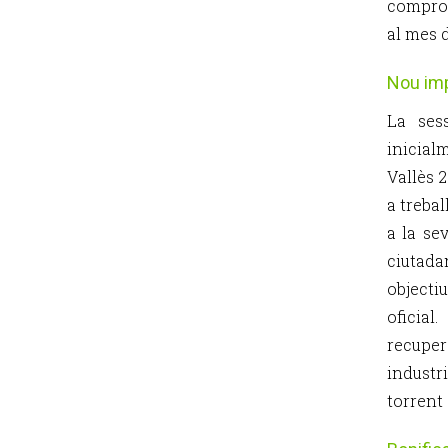
comprom
al mes 
Nou imp
La ses
inicial
Vallès 
a treba
a la se
ciutada
objecti
oficia
recupe
industr
torrent