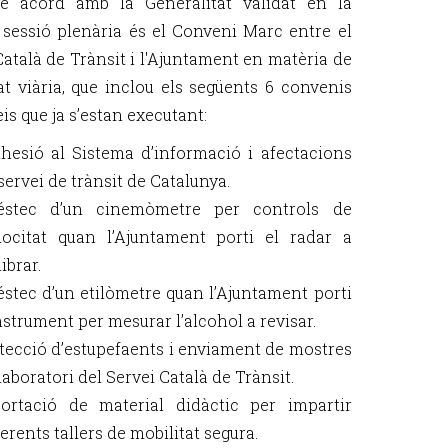
re acord amb la Generalitat validat en la
 sessió plenària és el Conveni Marc entre el
Català de Trànsit i l'Ajuntament en matèria de
at viària, que inclou els següents 6 convenis
is que ja s’estan executant:
hesió al Sistema d’informació i afectacions
 servei de trànsit de Catalunya.
éstec d’un cinemòmetre per controls de
locitat quan l’Ajuntament porti el radar a
ibrar.
éstec d’un etilòmetre quan l’Ajuntament porti
instrument per mesurar l’alcohol a revisar.
tecció d’estupefaents i enviament de mostres
 laboratori del Servei Català de Trànsit.
ortació de material didàctic per impartir
ferents tallers de mobilitat segura.