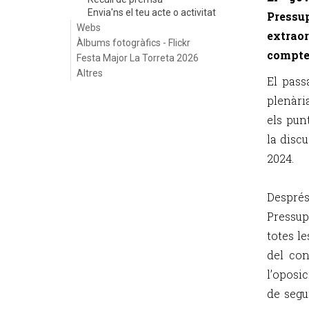
Envia'ns el teu acte o activitat
Pressu
Webs
extrao
Àlbums fotogràfics - Flickr
compte
Festa Major La Torreta 2026
Altres
El pass
plenàri
els pun
la disc
2024.
Després
Pressup
totes l
del con
l’oposi
de segu