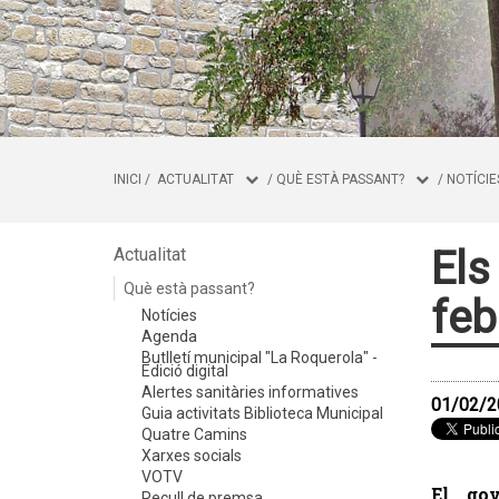
INICI
/
ACTUALITAT
/
QUÈ ESTÀ PASSANT?
/
NOTÍCIE
Els
Actualitat
Què està passant?
feb
Notícies
Agenda
Butlletí municipal "La Roquerola" -
Edició digital
Alertes sanitàries informatives
01/02/2
Guia activitats Biblioteca Municipal
Quatre Camins
Xarxes socials
VOTV
El go
Recull de premsa