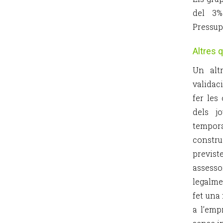
del 3%
Pressup
Altres 
Un alt
validac
fer les
dels j
temporal
constr
previs
assess
legalme
fet una
a l’emp