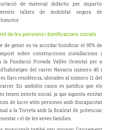
ortació de material didàctic per impartir
ferents tallers de mobilitat segura de
clomotor.
nt de les pensions i bonificacions socials
le de gener es va acordar bonificar el 95% de
(Impost sobre construccions instal·lacions i
a la Fundació Privada Vallès Oriental per a
ci d'habitatges del carrer Navarra número 45 i
ues llars residència, ubicades al número 11 del
carrer. En ambdós casos es justifica que els
s tenen interès social, ja que aquesta entitat
nim de lucre atén persones amb discapacitat
ctual a la Torreta amb la finalitat de potenciar
enestar i el de les seves famílies.
ps municipals també van aprovar l’increment