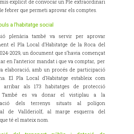
ís explícit de convocar un Ple extraordinari
de febrer que permeti aprovar els comptes.
uls a l’habitatge social
sió plenària també va servir per aprovar
ment el Pla Local d'Habitatge de la Roca del
2024-2029, un document que s’havia començat
llar en l’anterior mandat i que va comptar, per
va elaboració, amb un procés de participació
na. El Pla Local d'Habitatge estableix com
u arribar als 173 habitatges de protecció
l. També es va donar el vistiplau a la
ració dels terrenys situats al polígon
ial de Vallderiolf, al marge esquerra del
 que té el mateix nom.