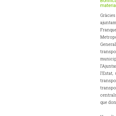
Bonifi
materia
Gràcie
ajuntam
Franque
Metropo
General
transp
municip
l’Ajun
l’Estat
transpo
transp
centrals
que don