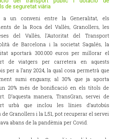
cació del transport públic i dotació de
ls de seguretat viària
s a un conveni entre la Generalitat, els
ents de la Roca del Vallès, Granollers, les
ses del Vallès, l'Autoritat del Transport
lità de Barcelona i la societat Sagalés, la
itat aportarà 300.000 euros per millorar el
ort de viatgers per carretera en aquests
is per a l’any 2024, la qual cosa permetrà que
tament sumi enguany, al 30% que ja aporta
, un 20% més de bonificació en els títols de
rt. D’aquesta manera, TransGran, servei de
ort urbà que inclou les línies d’autobús
 de Granollers i la L51, pot recuperar el servei
ava abans de la pandèmia per Covid.