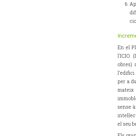
Ap
di
ci
Increme
En el P
l'ICIO 
obres) 
l'edifi
per a d
mateix 
immoble
sense à
intel·le
el seu b
Els gru