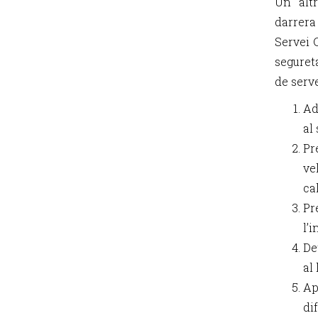
Un alt
darrera
Servei 
seguret
de serve
Ad
al
Pr
ve
cal
Pr
l’
De
al
Ap
di