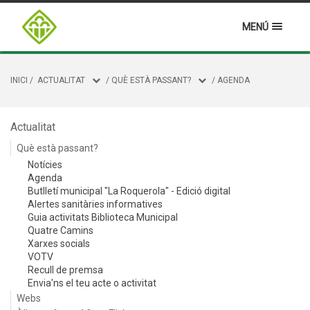
MENÚ
INICI
/
ACTUALITAT
/
QUÈ ESTÀ PASSANT?
/
AGENDA
Actualitat
Què està passant?
Notícies
Agenda
Butlletí municipal "La Roquerola" - Edició digital
Alertes sanitàries informatives
Guia activitats Biblioteca Municipal
Quatre Camins
Xarxes socials
VOTV
Recull de premsa
Envia'ns el teu acte o activitat
Webs