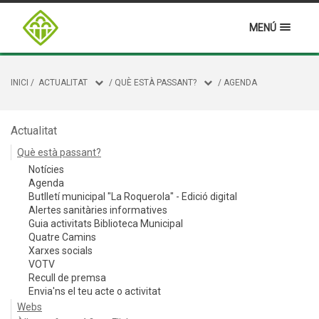
MENÚ
INICI
/
ACTUALITAT
/
QUÈ ESTÀ PASSANT?
/
AGENDA
Actualitat
Què està passant?
Notícies
Agenda
Butlletí municipal "La Roquerola" - Edició digital
Alertes sanitàries informatives
Guia activitats Biblioteca Municipal
Quatre Camins
Xarxes socials
VOTV
Recull de premsa
Envia'ns el teu acte o activitat
Webs