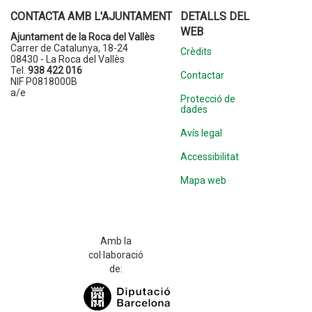
CONTACTA AMB L'AJUNTAMENT
DETALLS DEL
WEB
Ajuntament de la Roca del Vallès
Carrer de Catalunya, 18-24
Crèdits
08430 - La Roca del Vallès
Tel.
938 422 016
Contactar
NIF P0818000B
a/e
Protecció de
dades
Avís legal
Accessibilitat
Mapa web
Amb la
col·laboració
de: