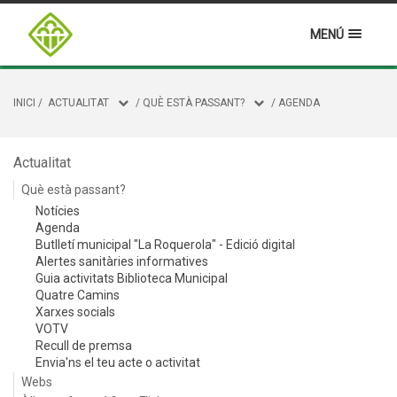
MENÚ
INICI
/
ACTUALITAT
/
QUÈ ESTÀ PASSANT?
/
AGENDA
Actualitat
Què està passant?
Notícies
Agenda
Butlletí municipal "La Roquerola" - Edició digital
Alertes sanitàries informatives
Guia activitats Biblioteca Municipal
Quatre Camins
Xarxes socials
VOTV
Recull de premsa
Envia'ns el teu acte o activitat
Webs