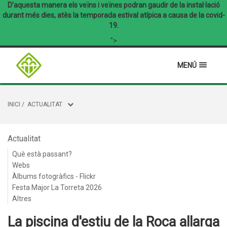
D’aquesta manera els veïns i veïnes podran gaudir de la instal·lació
durant més dies, atès la temporada estival atípica a causa de la covid-
19.
">
MENÚ
INICI
/
ACTUALITAT
Actualitat
Què està passant?
Webs
Àlbums fotogràfics - Flickr
Festa Major La Torreta 2026
Altres
La piscina d'estiu de la Roca allarga