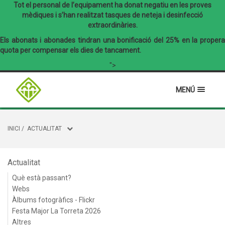
Tot el personal de l’equipament ha donat negatiu en les proves
mèdiques i s’han realitzat tasques de neteja i desinfecció
extraordinàries.
Els abonats i abonades tindran una bonificació del 25% en la propera
quota per compensar els dies de tancament.
">
MENÚ
INICI
/
ACTUALITAT
Actualitat
Què està passant?
Webs
Àlbums fotogràfics - Flickr
Festa Major La Torreta 2026
Altres