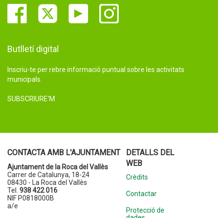
Butlletí digital
Inscriu-te per rebre informació puntual sobre les activitats
municipals.
SUBSCRIURE'M
CONTACTA AMB L'AJUNTAMENT
DETALLS DEL
WEB
Ajuntament de la Roca del Vallès
Carrer de Catalunya, 18-24
Crèdits
08430 - La Roca del Vallès
Tel.
938 422 016
Contactar
NIF P0818000B
a/e
Protecció de
dades