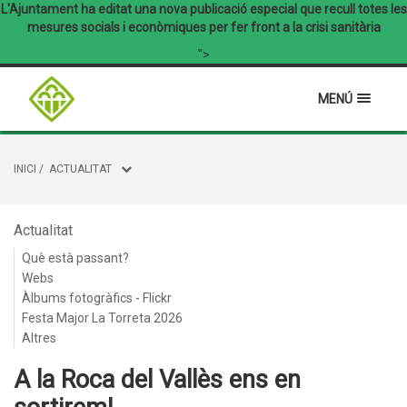
L'Ajuntament ha editat una nova publicació especial que recull totes les
mesures socials i econòmiques per fer front a la crisi sanitària
">
MENÚ
INICI
/
ACTUALITAT
Actualitat
Què està passant?
Webs
Àlbums fotogràfics - Flickr
Festa Major La Torreta 2026
Altres
A la Roca del Vallès ens en