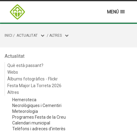
MENÚ
INICI
/
ACTUALITAT
/
ALTRES
Actualitat
Què està passant?
Webs
Àlbums fotogràfics - Flickr
Festa Major La Torreta 2026
Altres
Hemeroteca
Necrològiques i Cementiri
Meteorologia
Programes Festa de la Creu
Calendari municipal
Telèfons i adreces d'interès