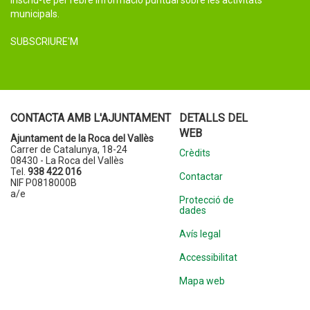
Inscriu-te per rebre informació puntual sobre les activitats
municipals.
SUBSCRIURE'M
CONTACTA AMB L'AJUNTAMENT
DETALLS DEL
WEB
Ajuntament de la Roca del Vallès
Carrer de Catalunya, 18-24
Crèdits
08430 - La Roca del Vallès
Tel.
938 422 016
Contactar
NIF P0818000B
a/e
Protecció de
dades
Avís legal
Accessibilitat
Mapa web