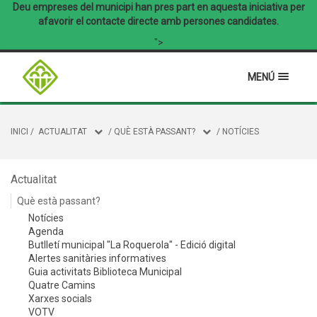
Deu empreses del municipi han pres part en aquesta iniciativa per
afavorir el contacte directe amb persones candidates.
">
MENÚ
INICI
/
ACTUALITAT
/
QUÈ ESTÀ PASSANT?
/
NOTÍCIES
Actualitat
Què està passant?
Notícies
Agenda
Butlletí municipal "La Roquerola" - Edició digital
Alertes sanitàries informatives
Guia activitats Biblioteca Municipal
Quatre Camins
Xarxes socials
VOTV