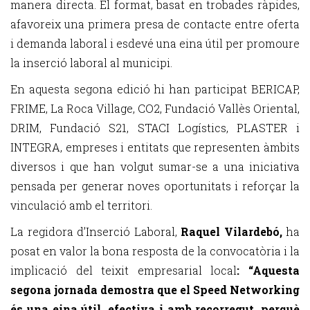
manera directa. El format, basat en trobades ràpides,
afavoreix una primera presa de contacte entre oferta
i demanda laboral i esdevé una eina útil per promoure
la inserció laboral al municipi.
En aquesta segona edició hi han participat BERICAP,
FRIME, La Roca Village, CO2, Fundació Vallès Oriental,
DRIM, Fundació S21, STACI Logístics, PLASTER i
INTEGRA, empreses i entitats que representen àmbits
diversos i que han volgut sumar-se a una iniciativa
pensada per generar noves oportunitats i reforçar la
vinculació amb el territori.
La regidora d’Inserció Laboral,
Raquel Vilardebó,
ha
posat en valor la bona resposta de la convocatòria i la
implicació del teixit empresarial local
: “Aquesta
segona jornada demostra que el Speed Networking
és una eina útil, efectiva i amb recorregut, perquè