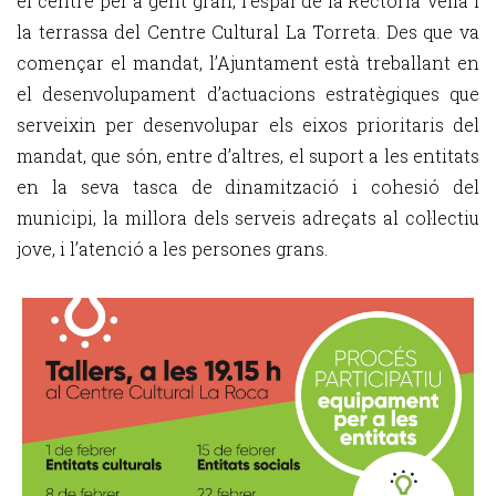
el centre per a gent gran, l’espai de la Rectoria Vella i
la terrassa del Centre Cultural La Torreta. Des que va
començar el mandat, l’Ajuntament està treballant en
el desenvolupament d’actuacions estratègiques que
serveixin per desenvolupar els eixos prioritaris del
mandat, que són, entre d’altres, el suport a les entitats
en la seva tasca de dinamització i cohesió del
municipi, la millora dels serveis adreçats al col·lectiu
jove, i l’atenció a les persones grans.