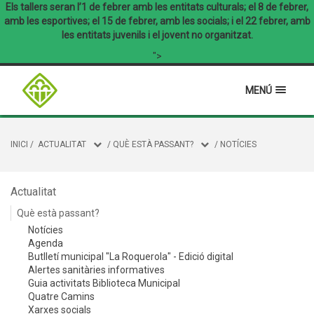
Els tallers seran l’1 de febrer amb les entitats culturals; el 8 de febrer,
amb les esportives; el 15 de febrer, amb les socials; i el 22 febrer, amb
les entitats juvenils i el jovent no organitzat.
">
MENÚ
INICI
/
ACTUALITAT
/
QUÈ ESTÀ PASSANT?
/
NOTÍCIES
Actualitat
Què està passant?
Notícies
Agenda
Butlletí municipal "La Roquerola" - Edició digital
Alertes sanitàries informatives
Guia activitats Biblioteca Municipal
Quatre Camins
Xarxes socials