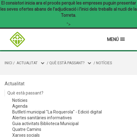
El consistori inicia ara el procés perquè les empreses puguin presentar
les seves ofertes abans de l’adjudicació i l’inici dels treballs al nucli de la
Torreta.
">
MENÚ
INICI
/
ACTUALITAT
/
QUÈ ESTÀ PASSANT?
/
NOTÍCIES
Actualitat
Què està passant?
Notícies
Agenda
Butlletí municipal "La Roquerola" - Edició digital
Alertes sanitàries informatives
Guia activitats Biblioteca Municipal
Quatre Camins
Xarxes socials