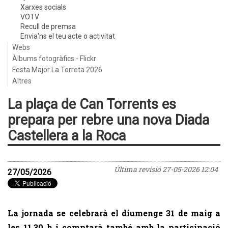
Xarxes socials
VOTV
Recull de premsa
Envia'ns el teu acte o activitat
Webs
Àlbums fotogràfics - Flickr
Festa Major La Torreta 2026
Altres
La plaça de Can Torrents es
prepara per rebre una nova Diada
Castellera a la Roca
Última revisió
27-05-2026 12:04
27/05/2026
La jornada se celebrarà el diumenge 31 de maig a
les 11.30 h i comptarà també amb la participació