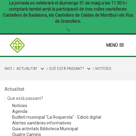
La jornada se celebrarà el diumenge 31 de maig a les 11.30 h i
comptarà també amb la participació de tres colles castelleres:
Castellers de Badalona, els Castellers de Caldes de Montbui i els Xics
de Granollers.
">
MENÚ
INICI
/
ACTUALITAT
/
QUÈ ESTÀ PASSANT?
/
NOTÍCIES
Actualitat
Què està passant?
Notícies
Agenda
Butlletí municipal "La Roquerola" - Edició digital
Alertes sanitàries informatives
Guia activitats Biblioteca Municipal
Quatre Camins