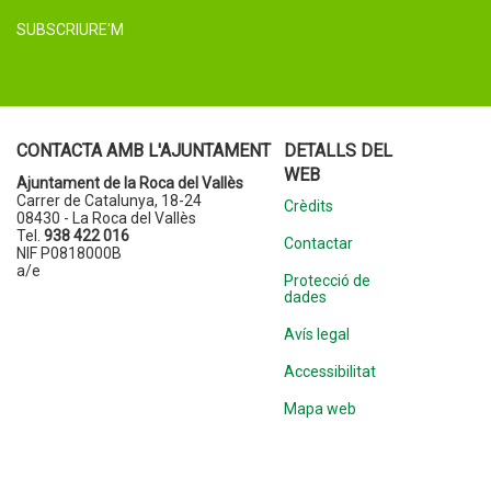
SUBSCRIURE'M
CONTACTA AMB L'AJUNTAMENT
DETALLS DEL
WEB
Ajuntament de la Roca del Vallès
Carrer de Catalunya, 18-24
Crèdits
08430 - La Roca del Vallès
Tel.
938 422 016
Contactar
NIF P0818000B
a/e
Protecció de
dades
Avís legal
Accessibilitat
Mapa web