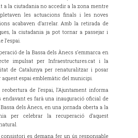
 a la ciutadania no accedir a la zona mentre
letaven les actuacions finals i les noves
ions acabaven d’arrelar. Amb la retirada de
ques, la ciutadania ja pot tornar a passejar i
e l’espai.
peració de la Bassa dels Ànecs s’emmarca en
ecte impulsat per Infraestructures.cat i la
itat de Catalunya per renaturalitzar i posar
r aquest espai emblemàtic del municipi.
a reobertura de l’espai, l’Ajuntament informa
 endavant es farà una inauguració oficial de
 Bassa dels Ànecs, en una jornada oberta a la
ania per celebrar la recuperació d’aquest
natural.
 consistori es demana fer un ús responsable