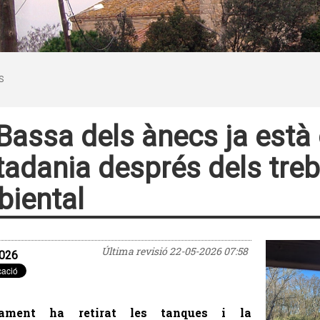
S
Bassa dels ànecs ja està 
tadania després dels treb
iental
Última revisió
22-05-2026 07:58
026
ntament ha retirat les tanques i la