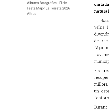
Àlbums fotogràfics - Flickr
ciutada
Festa Major La Torreta 2026
natural
Altres
La Bass
veïns i
divendr
de recu
l’Ajunt
novamen
municip
Els tr
recuper
millora
un espa
l’entorn
Durant 