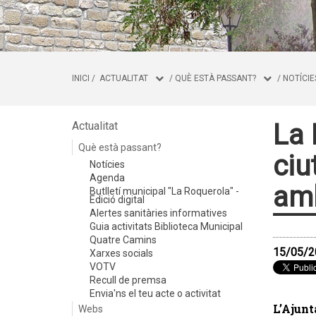
INICI
/
ACTUALITAT
/
QUÈ ESTÀ PASSANT?
/
NOTÍCIE
La 
Actualitat
Què està passant?
ciu
Notícies
Agenda
amb
Butlletí municipal "La Roquerola" -
Edició digital
Alertes sanitàries informatives
Guia activitats Biblioteca Municipal
Quatre Camins
15/05/2
Xarxes socials
VOTV
Recull de premsa
Envia'ns el teu acte o activitat
L’Aju
Webs