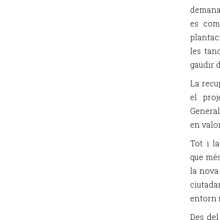
demanat
es comp
plantac
les tan
gaudir d
La recu
el proj
General
en valo
Tot i l
que més
la nova
ciutad
entorn 
Des del